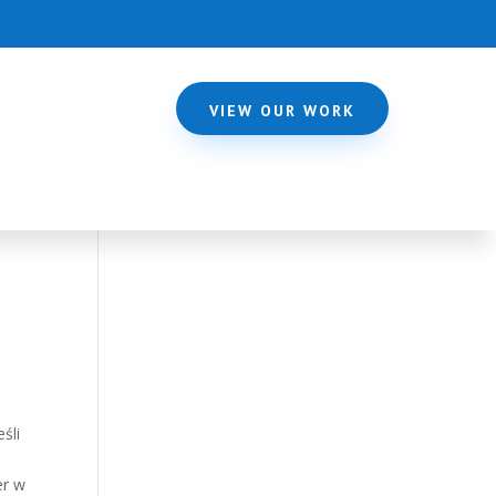
VIEW OUR WORK
śli
er w