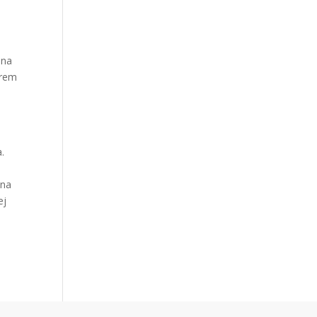
 na
erem
.
ana
ej